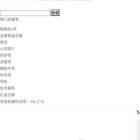
热门关键字：
购物车
0
件
全部商品分类
首页
公司简介
同步带
多楔带
橡胶平带
包布带
带轮
技术服务
礼品兑换
农用机械传动带
>>SB-2756
S