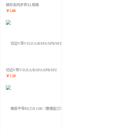
梯形齿同步带XL规格
￥
5.00
切边V带V/O/Z/A/B/SPA/SPB/SPZ
￥
7.20