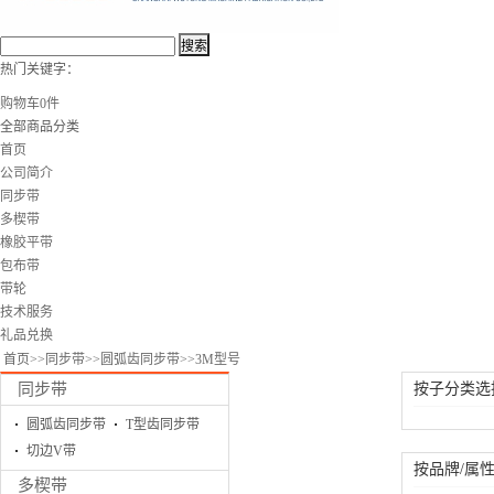
热门关键字：
购物车
0
件
全部商品分类
首页
公司简介
同步带
多楔带
橡胶平带
包布带
带轮
技术服务
礼品兑换
首页
>>
同步带
>>
圆弧齿同步带
>>
3M型号
同步带
按子分类选
圆弧齿同步带
T型齿同步带
切边V带
按品牌/属
多楔带