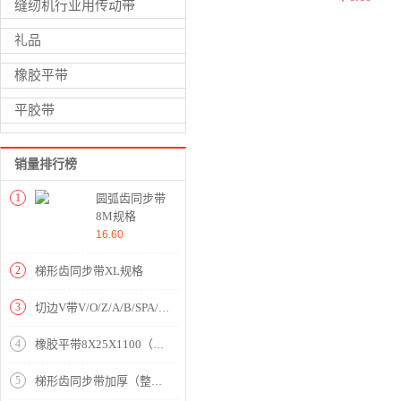
缝纫机行业用传动带
礼品
橡胶平带
平胶带
销量排行榜
1
圆弧齿同步带
8M规格
16.60
2
梯形齿同步带XL规格
3
切边V带V/O/Z/A/B/SPA/SPB/SPZ
4
橡胶平带8X25X1100（整模起订）
5
梯形齿同步带加厚（整模起订）