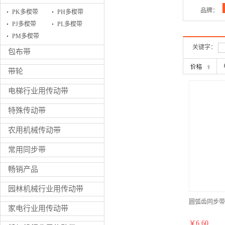
品牌：
PK多楔带
PH多楔带
PJ多楔带
PL多楔带
PM多楔带
关键字：
包布带
带轮
电梯行业用传动带
特殊传动带
农用机械传动带
常用同步带
畅销产品
园林机械行业用传动带
圆弧齿同步带
家电行业用传动带
￥
6.60