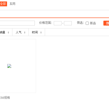
全部
五同
价格范围：
-
筛选：
新品
3M规格