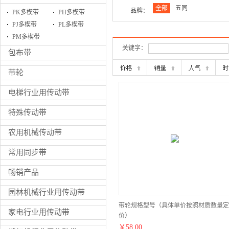
全部
五同
品牌：
PK多楔带
PH多楔带
PJ多楔带
PL多楔带
PM多楔带
关键字：
包布带
带轮
电梯行业用传动带
特殊传动带
农用机械传动带
常用同步带
畅销产品
园林机械行业用传动带
带轮规格型号（具体单价按照材质数量定
家电行业用传动带
价）
￥
58.00