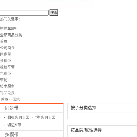
热门关键字：
购物车
0
件
全部商品分类
首页
公司简介
同步带
多楔带
橡胶平带
包布带
带轮
技术服务
礼品兑换
首页
>>
带轮
同步带
按子分类选择
圆弧齿同步带
T型齿同步带
切边V带
按品牌/属性选择
多楔带